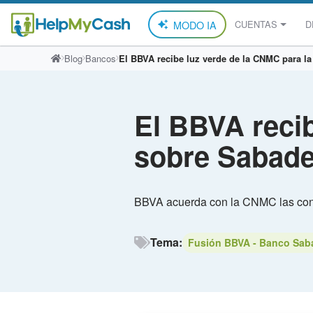
MODO IA
CUENTAS
D
Saltar
Blog
Bancos
El BBVA recibe luz verde de la CNMC para l
al
contenido
El BBVA reci
sobre Sabade
BBVA acuerda con la CNMC las cond
Tema:
Fusión BBVA - Banco Saba