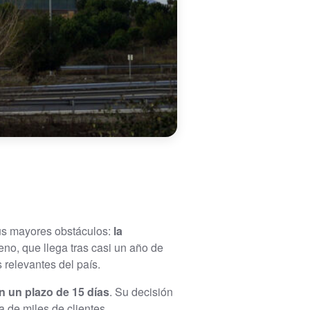
s mayores obstáculos:
la
eno, que llega tras casi un año de
 relevantes del país.
n un plazo de 15 días
. Su decisión
 de miles de clientes.