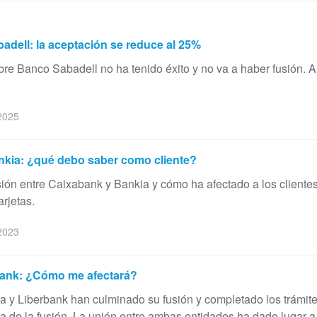
adell: la aceptación se reduce al 25%
re Banco Sabadell no ha tenido éxito y no va a haber fusión.
2025
nkia: ¿qué debo saber como cliente?
sión entre Caixabank y Bankia y cómo ha afectado a los clientes
arjetas.
2023
rbank: ¿Cómo me afectará?
 y Liberbank han culminado su fusión y completado los trámites
ura de la fusión. La unión entre ambas entidades ha dado lugar a