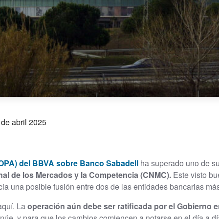
 de abril 2025
OPA) del BBVA sobre Banco Sabadell
ha superado uno de su
nal de los Mercados y la Competencia (CNMC).
Este visto bu
cia una posible fusión entre dos de las entidades bancarias más
aquí. La
operación aún debe ser ratificada por el Gobierno e
núe, y para que los cambios comiencen a notarse en el día a día