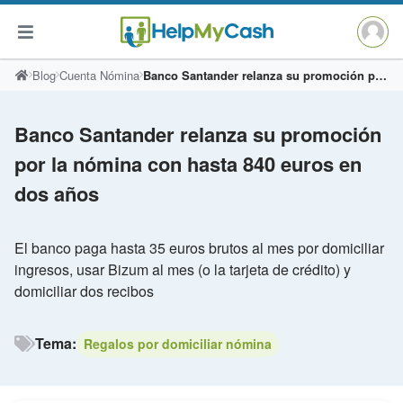
Saltar
Blog
Cuenta Nómina
Banco Santander relanza su promoción por la nómina con hasta 840 euros en dos años
al
contenido
Banco Santander relanza su promoción
por la nómina con hasta 840 euros en
dos años
El banco paga hasta 35 euros brutos al mes por domiciliar
ingresos, usar Bizum al mes (o la tarjeta de crédito) y
domiciliar dos recibos
Tema:
Regalos por domiciliar nómina