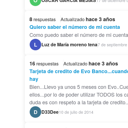
O
OSCAR GARCIA MEJIAS
17 de diciembre 
8
hace 3 años
respuestas
Actualizado
Quiero saber el número de mi cuenta
Como puedo saber el número de mi cuenta t
L
Luz de María moreno tena
7 de septiembre
16
hace 3 años
respuestas
Actualizado
Tarjeta de credito de Evo Banco...cuand
hay
Bien...Llevo ya unos 5 meses con Evo..Cuent
ellos...por lo de poder utilizar TODOS los c
duda es con respeto a la tarjeta de credito
D
D33Dee
10 de julio de 2014