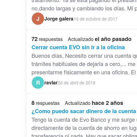
no,dando largas y cambiando los días. Mi 
J
Jorge galera
16 de octubre de 2017
72
el año pasado
respuestas
Actualizado
Cerrar cuenta EVO sin ir a la oficina
Buenos días, Necesito cerrar una cuenta q
trámites habituales de dejarla a cero,... m
presentarme físicamente en una oficina. E
R
ravlar
26 de abril de 2018
8
hace 2 años
respuestas
Actualizado
¿Como puedo sacar dinero de la cuent
Tengo la cuenta de Evo Banco y me surge 
directamente de la cuenta de ahorro en lug
transferencia ni nada. Hay que sacar oblig