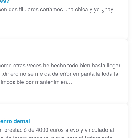
res?
con dos titulares seríamos una chica y yo ¿hay
como.otras veces he hecho todo bien hasta llegar
 el.dinero no se me da da error en pantalla toda la
 y imposible por mantenimien…
iento dental
n prestació de 4000 euros a evo y vinculado al
mo de forma mensual a evo,pero el tratamiento