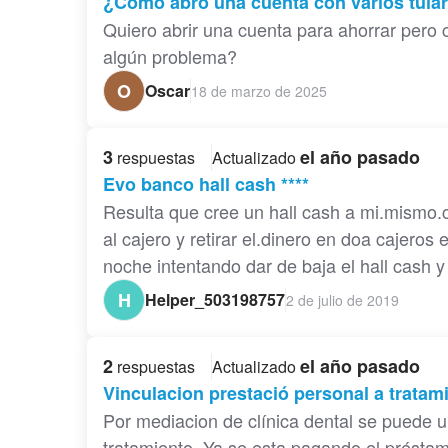
¿Como abro una cuenta con varios tula
Quiero abrir una cuenta para ahorrar pero 
algún problema?
O
Oscar
18 de marzo de 2025
3
el año pasado
respuestas
Actualizado
Evo banco hall cash ****
Resulta que cree un hall cash a mi.mismo.
al cajero y retirar el.dinero en doa cajeros
noche intentando dar de baja el hall cash
H
Helper_503198757
2 de julio de 2019
2
el año pasado
respuestas
Actualizado
Vinculacion prestació personal a tratam
Por mediacion de clínica dental se puede u
tratamiento. Ya se esta pagando el présta