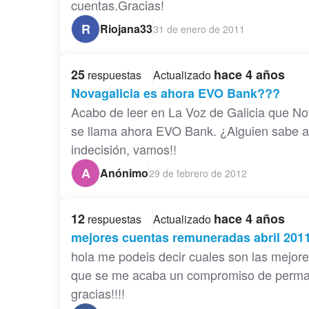
cuentas.Gracias!
R
Riojana33
31 de enero de 2011
25
hace 4 años
respuestas
Actualizado
Novagalicia es ahora EVO Bank???
Acabo de leer en La Voz de Galicia que N
se llama ahora EVO Bank. ¿Alguien sabe a
indecisión, vamos!!
A
Anónimo
29 de febrero de 2012
12
hace 4 años
respuestas
Actualizado
mejores cuentas remuneradas abril 201
hola me podeis decir cuales son las mejor
que se me acaba un compromiso de perman
gracias!!!!