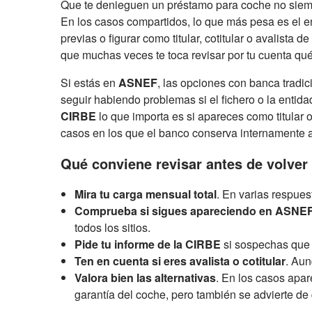
Que te denieguen un préstamo para coche no siempr
En los casos compartidos, lo que más pesa es el e
previas o figurar como titular, cotitular o avalista
que muchas veces te toca revisar por tu cuenta qu
Si estás en
ASNEF
, las opciones con banca tradi
seguir habiendo problemas si el fichero o la entida
CIRBE
lo que importa es si apareces como titular o
casos en los que el banco conserva internamente 
Qué conviene revisar antes de volver 
Mira tu carga mensual total
. En varias respues
Comprueba si sigues apareciendo en ASNE
todos los sitios.
Pide tu informe de la CIRBE
si sospechas que h
Ten en cuenta si eres avalista o cotitular
. Aun
Valora bien las alternativas
. En los casos apar
garantía del coche, pero también se advierte de