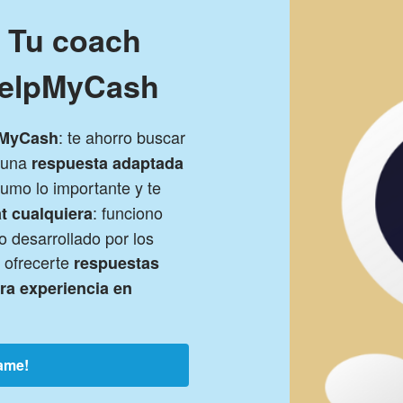
! Tu coach
HelpMyCash
: te ahorro buscar
pMyCash
s una
respuesta adaptada
sumo lo importante y te
: funciono
t cualquiera
 desarrollado por los
 ofrecerte
respuestas
tra experiencia en
ame!