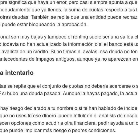
e significa que haya un error, pero casi siempre apunta a que
ndeudamiento que ya tienes, la suma de cuotas respecto a tus 
 de otras deudas. También se repite que una entidad puede rechaza
é puede estar bloqueando la aprobación.
cional son muy bajas y tampoco el renting suele ser una salida
d todavía no han actualizado la información o si el banco está 
 avalista de un crédito. Si no firmas ni avalas, esa deuda no te
antecedentes de impagos antiguos, aunque ya no aparezcan en 
a intentarlo
tas se repite que el conjunto de cuotas no debería acercarse o 
F
si hubo una deuda pasada. Aunque la hayas pagado, la actual
ay riesgo declarado a tu nombre o si te han hablado de incide
que no uses tú ese dinero, puede influir en el análisis de riesgo 
ecen opciones como acudir a otra financiera, pedir ayuda a un cot
 que puede implicar más riesgo o peores condiciones.