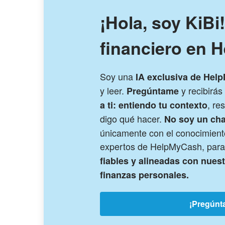
¡Hola, soy KiBi
financiero en 
Soy una
IA exclusiva de Hel
y leer.
y recibirá
Pregúntame
, re
a ti: entiendo tu contexto
digo qué hacer.
No soy un cha
únicamente con el conocimiento
expertos de HelpMyCash, para
fiables y alineadas con nues
finanzas personales.
¡Pregúnt