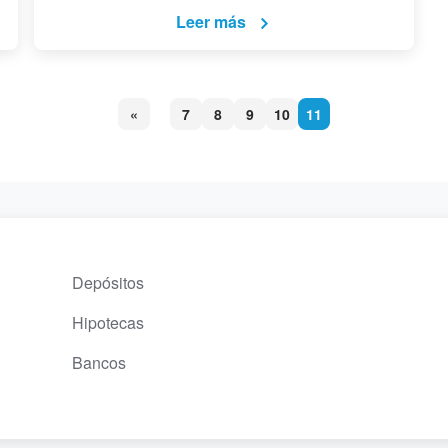
Leer más
«
7
8
9
10
11
Depósitos
Hipotecas
Bancos