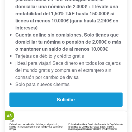
domiciliar una nómina de 2.000€ + Llévate una
rentabilidad del 1,50% TAE hasta 150.000€ si
tienes al menos 10.000€ (g
ana hasta 2.240€ en
intereses)
Cuenta online sin comisiones. Solo tienes que
domiciliar tu nómina o pensión de 2.000€ o más
o mantener un saldo de al menos 10.000€
Tarjetas de débito y crédito gratis
¡Ideal para viajar! Saca dinero en todos los cajeros
del mundo gratis y compra en el extranjero sin
comisión por cambio de divisa
Solo para nuevos clientes
Solicitar
#3
1
/6
Este número es indicativo del riesgo del producto,
Entidad adherida al Fondo de Garantía de Depósitos de
siendo 1/6 indicativo del menor riesgo y 6/6 del mayor
Entidades de Crédito de Países Bajos. Importe
riesgo.
máximo garantizado de 100.000€ por depositante.