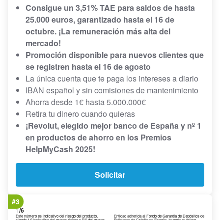
Consigue un 3,51% TAE para saldos de hasta
25.000 euros, garantizado hasta el 16 de
octubre. ¡La remuneración más alta del
mercado!
Promoción disponible para nuevos clientes que
se registren hasta el 16 de agosto
La única cuenta que te paga los intereses a diario
IBAN español y sin comisiones de mantenimiento
Ahorra desde 1€ hasta 5.000.000€
Retira tu dinero cuando quieras
¡Revolut, elegido mejor banco de España y nº 1
en productos de ahorro en los Premios
HelpMyCash 2025!
Solicitar
#3
1
/6
Este número es indicativo del riesgo del producto,
Entidad adherida al Fondo de Garantía de Depósitos de
siendo 1/6 indicativo del menor riesgo y 6/6 del mayor
Entidades de Crédito de España. Importe máximo