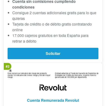
Cuenta sin comisiones cumpliendo
condiciones
Consigue 2 cuentas adicionales gratis para lo que
quieras
Tarjeta de crédito o de débito gratis contratando
online
17.000 cajeros gratuitos en toda España para
retirar a débito
Solicitar
#2
1
/6
Este número es indicativo del riesgo del producto,
Entidad adherida al Fondo de Garantía de Depósitos de
siendo 1/6 indicativo del menor riesgo y 6/6 del mayor
Entidades de Crédito de Alemania. Importe máximo
riesgo.
garantizado de 100.000€ por depositante.
Cuenta Remunerada Revolut