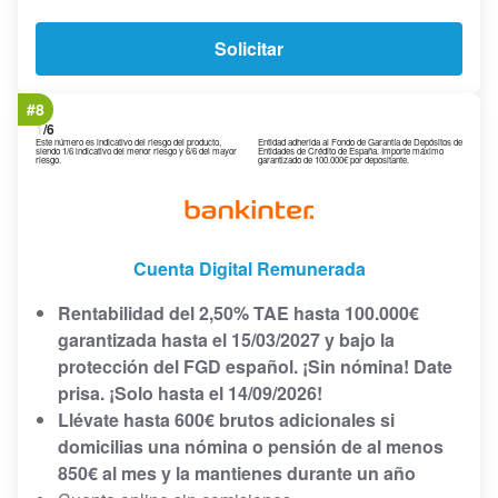
Solicitar
#8
1
/6
Este número es indicativo del riesgo del producto,
Entidad adherida al Fondo de Garantía de Depósitos de
siendo 1/6 indicativo del menor riesgo y 6/6 del mayor
Entidades de Crédito de España. Importe máximo
riesgo.
garantizado de 100.000€ por depositante.
Cuenta Digital Remunerada
Rentabilidad del 2,50% TAE hasta 100.000€
garantizada hasta el 15/03/2027 y bajo la
protección del FGD español. ¡Sin nómina! Date
prisa. ¡Solo hasta el 14/09/2026!
Llévate hasta 600€ brutos adicionales si
domicilias una nómina o pensión de al menos
850€ al mes y la mantienes durante un año