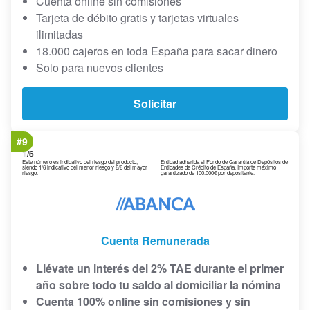
Cuenta online sin comisiones
Tarjeta de débito gratis y tarjetas virtuales
ilimitadas
18.000 cajeros en toda España para sacar dinero
Solo para nuevos clientes
Solicitar
#9
1
/6
Este número es indicativo del riesgo del producto,
Entidad adherida al Fondo de Garantía de Depósitos de
siendo 1/6 indicativo del menor riesgo y 6/6 del mayor
Entidades de Crédito de España. Importe máximo
riesgo.
garantizado de 100.000€ por depositante.
Cuenta Remunerada
Llévate
un interés del 2% TAE durante el primer
año sobre todo tu saldo al domiciliar la nómina
Cuenta 100% online sin comisiones y sin