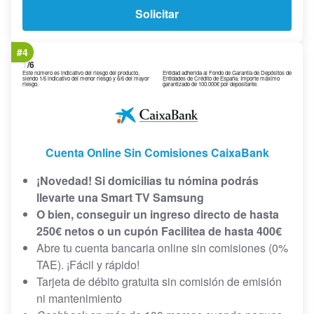
Solicitar
#4
1
/6
Este número es indicativo del riesgo del producto,
Entidad adherida al Fondo de Garantía de Depósitos de
siendo 1/6 indicativo del menor riesgo y 6/6 del mayor
Entidades de Crédito de España. Importe máximo
riesgo.
garantizado de 100.000€ por depositante.
Cuenta Online Sin Comisiones CaixaBank
¡Novedad! Si domicilias tu nómina podrás
llevarte una Smart TV Samsung
O bien, conseguir un ingreso directo de hasta
250€ netos o un cupón Facilitea de hasta 400€
Abre tu cuenta bancaria online sin comisiones (0%
TAE). ¡Fácil y rápido!
Tarjeta de débito gratuita sin comisión de emisión
ni mantenimiento