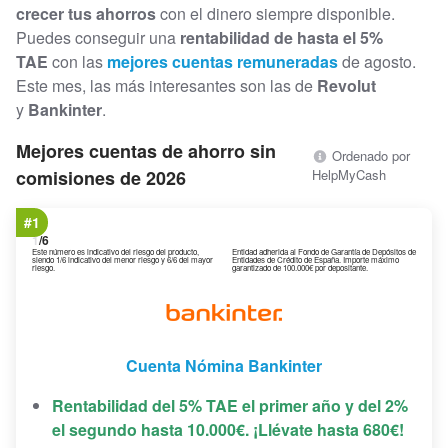
crecer tus ahorros
con el dinero siempre disponible.
Puedes conseguir una
rentabilidad de hasta el 5%
TAE
con las
mejores cuentas remuneradas
de agosto.
Este mes, las más interesantes son las de
Revolut
y
Bankinter
.
Mejores cuentas de ahorro sin
Ordenado por
comisiones de 2026
HelpMyCash
#1
1
/6
Este número es indicativo del riesgo del producto,
Entidad adherida al Fondo de Garantía de Depósitos de
siendo 1/6 indicativo del menor riesgo y 6/6 del mayor
Entidades de Crédito de España. Importe máximo
riesgo.
garantizado de 100.000€ por depositante.
Cuenta Nómina Bankinter
Rentabilidad del 5% TAE el primer año y del 2%
el segundo hasta 10.000€. ¡Llévate hasta 680€!