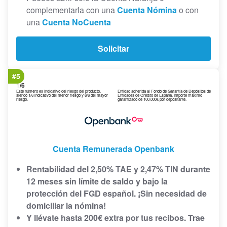
complementarla con una
Cuenta Nómina
o con
una
Cuenta NoCuenta
Solicitar
#5
1
/6
Este número es indicativo del riesgo del producto,
Entidad adherida al Fondo de Garantía de Depósitos de
siendo 1/6 indicativo del menor riesgo y 6/6 del mayor
Entidades de Crédito de España. Importe máximo
riesgo.
garantizado de 100.000€ por depositante.
Cuenta Remunerada Openbank
Rentabilidad del 2,50% TAE y 2,47% TIN durante
12 meses sin límite de saldo y bajo la
protección del FGD español. ¡Sin necesidad de
domiciliar la nómina!
Y llévate hasta 200€ extra por tus recibos. Trae