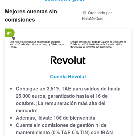
Mejores cuentas sin
Ordenado por
comisiones
HelpMyCash
#1
1
/6
Este número es indicativo del riesgo del producto,
Entidad adherida al Fondo de Garantía de Depósitos de
siendo 1/6 indicativo del menor riesgo y 6/6 del mayor
Entidades de Crédito de Alemania. Importe máximo
riesgo.
garantizado de 100.000€ por depositante.
Cuenta Revolut
Consigue un 3,51% TAE para saldos de hasta
25.000 euros, garantizado hasta el 16 de
octubre. ¡La remuneración más alta del
mercado!
Además, llévate 10€ de bienvenida
Cuenta sin comisiones de gestión ni de
mantenimiento (0% TAE 0% TIN) con IBAN