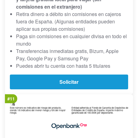
comisiones en el extranjero)
Retira dinero a débito sin comisiones en cajeros
fuera de España. (Algunas entidades pueden
aplicar sus propias comisiones)
Paga sin comisiones en cualquier divisa en todo el
mundo
Transferencias inmediatas gratis, Bizum, Apple
Pay, Google Pay y Samsung Pay
Puedes abrir tu cuenta con hasta 5 titulares
Solicitar
#11
1
/6
Este número es indicativo del riesgo del producto,
Entidad adherida al Fondo de Garantía de Depósitos de
siendo 1/6 indicativo del menor riesgo y 6/6 del mayor
Entidades de Crédito de España. Importe máximo
riesgo.
garantizado de 100.000€ por depositante.