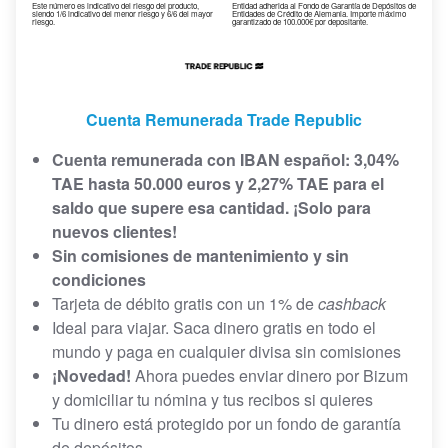
Este número es indicativo del riesgo del producto,
Entidad adherida al Fondo de Garantía de Depósitos de
siendo 1/6 indicativo del menor riesgo y 6/6 del mayor
Entidades de Crédito de Alemania. Importe máximo
riesgo.
garantizado de 100.000€ por depositante.
Cuenta Remunerada Trade Republic
Cuenta remunerada con IBAN español: 3,04%
TAE hasta 50.000 euros y 2,27% TAE para el
saldo que supere esa cantidad. ¡Solo para
nuevos clientes!
Sin comisiones de mantenimiento y sin
condiciones
Tarjeta de débito gratis con un 1% de
cashback
Ideal para viajar. Saca dinero gratis en todo el
mundo y paga en cualquier divisa sin comisiones
¡Novedad!
Ahora puedes enviar dinero por Bizum
y domiciliar tu nómina y tus recibos si quieres
Tu dinero está protegido por un fondo de garantía
de depósitos