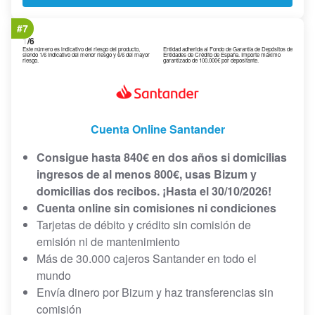
#7
1
/6
Este número es indicativo del riesgo del producto,
Entidad adherida al Fondo de Garantía de Depósitos de
siendo 1/6 indicativo del menor riesgo y 6/6 del mayor
Entidades de Crédito de España. Importe máximo
riesgo.
garantizado de 100.000€ por depositante.
Cuenta Online Santander
Consigue hasta 840€ en dos años si domicilias
ingresos de al menos 800€, usas Bizum y
domicilias dos recibos. ¡Hasta el 30/10/2026!
Cuenta online sin comisiones ni condiciones
Tarjetas de débito y crédito sin comisión de
emisión ni de mantenimiento
Más de 30.000 cajeros Santander en todo el
mundo
Envía dinero por Bizum y haz transferencias sin
comisión