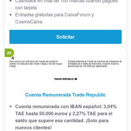
Cashback
en más de 100 marcas cuando pagues
con tarjeta
Entradas gratuitas para CaixaForum y
CosmoCaixa
Solicitar
#5
1
/6
Este número es indicativo del riesgo del producto,
Entidad adherida al Fondo de Garantía de Depósitos de
siendo 1/6 indicativo del menor riesgo y 6/6 del mayor
Entidades de Crédito de Alemania. Importe máximo
riesgo.
garantizado de 100.000€ por depositante.
Cuenta Remunerada Trade Republic
Cuenta remunerada con IBAN español: 3,04%
TAE hasta 50.000 euros y 2,27% TAE para el
saldo que supere esa cantidad. ¡Solo para
nuevos clientes!