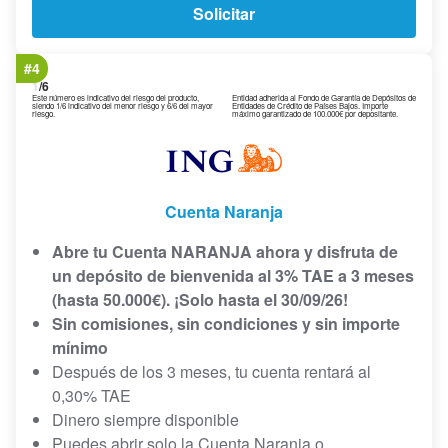
Solicitar
#4
1
/6
Este número es indicativo del riesgo del producto,
Entidad adherida al Fondo de Garantía de Depósitos de
siendo 1/6 indicativo del menor riesgo y 6/6 del mayor
Entidades de Crédito de Países Bajos. Importe
riesgo.
máximo garantizado de 100.000€ por depositante.
Cuenta Naranja
Abre tu Cuenta NARANJA ahora y disfruta de
un depósito de bienvenida al 3% TAE a 3 meses
(hasta 50.000€). ¡Solo hasta el 30/09/26!
Sin comisiones, sin condiciones y sin importe
mínimo
Después de los 3 meses, tu cuenta rentará al
0,30% TAE
Dinero siempre disponible
Puedes abrir solo la Cuenta Naranja o