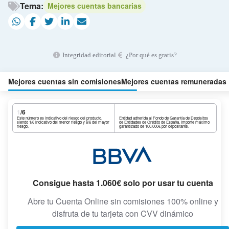
Tema:
Mejores cuentas bancarias
Integridad editorial
¿Por qué es gratis?
Mejores cuentas sin comisiones
Mejores cuentas remuneradas
1
/6
Este número es indicativo del riesgo del producto,
Entidad adherida al Fondo de Garantía de Depósitos
siendo 1/6 indicativo del menor riesgo y 6/6 del mayor
de Entidades de Crédito de España. Importe máximo
riesgo.
garantizado de 100.000€ por depositante.
Consigue hasta 1.060€ solo por usar tu cuenta
Abre tu Cuenta Online sin comisiones 100% online y
disfruta de tu tarjeta con CVV dinámico