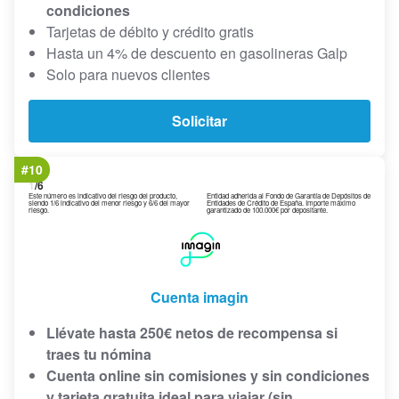
condiciones
Tarjetas de débito y crédito gratis
Hasta un 4% de descuento en gasolineras Galp
Solo para nuevos clientes
Solicitar
#10
1
/6
Este número es indicativo del riesgo del producto,
Entidad adherida al Fondo de Garantía de Depósitos de
siendo 1/6 indicativo del menor riesgo y 6/6 del mayor
Entidades de Crédito de España. Importe máximo
riesgo.
garantizado de 100.000€ por depositante.
Cuenta imagin
Llévate hasta 250€ netos de recompensa si
traes tu nómina
Cuenta online sin comisiones y sin condiciones
y tarjeta gratuita ideal para viajar (sin