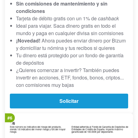
Sin comisiones de mantenimiento y sin
condiciones
Tarjeta de débito gratis con un 1% de
cashback
Ideal para viajar. Saca dinero gratis en todo el
mundo y paga en cualquier divisa sin comisiones
¡Novedad!
Ahora puedes enviar dinero por Bizum
y domiciliar tu nómina y tus recibos si quieres
Tu dinero está protegido por un fondo de garantía
de depósitos
¿Quieres comenzar a invertir? También puedes
invertir en acciones, ETF, fondos, bonos, criptos...
con comisiones muy bajas
Solicitar
#6
1
/6
Este número es indicativo del riesgo del producto,
Entidad adherida al Fondo de Garantía de Depósitos de
siendo 1/6 indicativo del menor riesgo y 6/6 del mayor
Entidades de Crédito de España. Importe máximo
riesgo.
garantizado de 100.000€ por depositante.