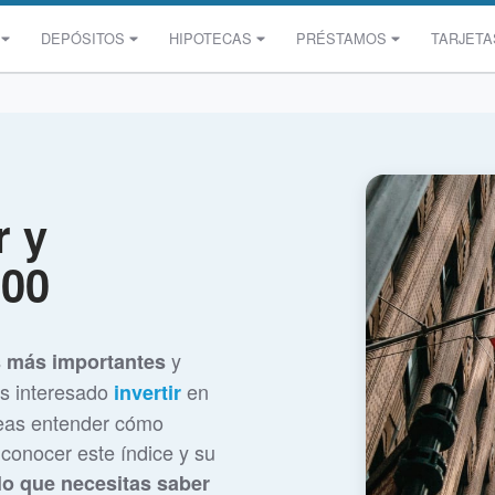
DEPÓSITOS
HIPOTECAS
PRÉSTAMOS
TARJETA
r y
500
y
s más importantes
ás interesado
en
invertir
seas entender cómo
conocer este índice y su
lo que necesitas saber