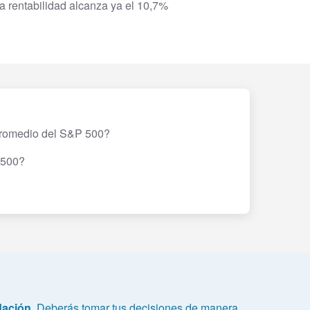
a rentabilidad alcanza ya el 10,7%
promedio del S&P 500?
 500?
dación.
Deberás tomar tus decisiones de manera