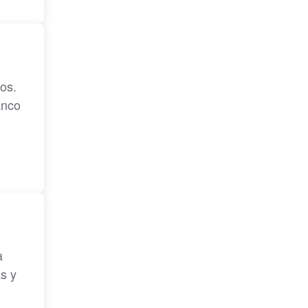
os.
anco
a
s y