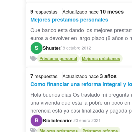
9
10 meses
respuestas
Actualizado hace
Mejores prestamos personales
Que banco esta dando los mejores presta
euros a devolver en largo plazo (8 años o m
S
Shuster
/
8 octubre 2012
Préstamo personal
Mejores préstamos
7
3 años
respuestas
Actualizado hace
Como financiar una reforma integral y 
Hola buenos dias Os traslado mi pregunta 
una vivienda que esta la pobre un poco en r
herencia está ya casi finalizada y pagada pe
B
Bibliotecario
/
20 enero 2021
Mejores préstamos
Préstamo reforma