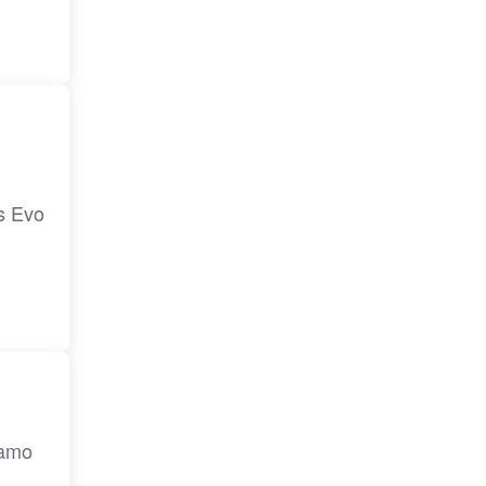
s Evo
tamo