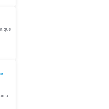
ga que
me
stamo