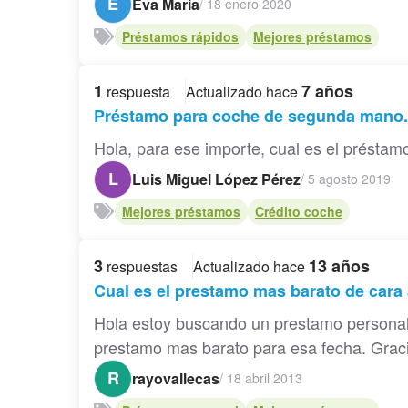
E
Eva Maria
/
18 enero 2020
Préstamos rápidos
Mejores préstamos
1
7 años
respuesta
Actualizado hace
Préstamo para coche de segunda mano.
Hola, para ese importe, cual es el préstam
L
Luis Miguel López Pérez
/
5 agosto 2019
Mejores préstamos
Crédito coche
3
13 años
respuestas
Actualizado hace
Cual es el prestamo mas barato de cara
Hola estoy buscando un prestamo personal 
prestamo mas barato para esa fecha. Graci
R
rayovallecas
/
18 abril 2013