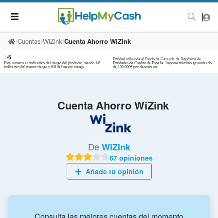
Cuentas
WiZink
Cuenta Ahorro WiZink
1
/6
Entidad adherida al Fondo de Garantía de Depósitos de
Este número es indicativo del riesgo del producto, siendo 1/6
Entidades de Crédito de España. Importe máximo garantizado
indicativo del menor riesgo y 6/6 del mayor riesgo.
de 100.000€ por depositante.
Cuenta Ahorro WiZink
De
WiZink
67 opiniones
Añade tu opinión
Consulta las mejores cuentas del momento