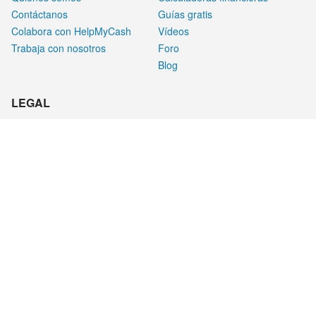
Contáctanos
Guías gratis
Colabora con HelpMyCash
Vídeos
Trabaja con nosotros
Foro
Blog
LEGAL
Aviso legal
Privacidad
Cookies
¿CÓMO GANAMOS DINERO?
HelpMyCash gana dinero al mostrar o cuando un usuario hace
clic en productos. Estos patrocinados nos permiten ofrecer a
nuestros usuarios calculadoras, foros, guías y una amplia
cantidad de contenido totalmente gratis.
Además, estos acuerdos no afectan a la calidad de nuestras