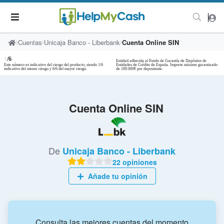
Cuentas
Unicaja Banco - Liberbank
Cuenta Online SIN
1
/6
Entidad adherida al Fondo de Garantía de Depósitos de
Este número es indicativo del riesgo del producto, siendo 1/6
Entidades de Crédito de España. Importe máximo garantizado
indicativo del menor riesgo y 6/6 del mayor riesgo.
de 100.000€ por depositante.
Cuenta Online SIN
De
Unicaja Banco - Liberbank
22 opiniones
Añade tu opinión
Consulta las mejores cuentas del momento