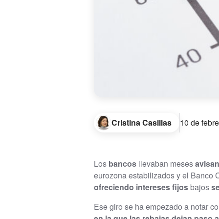
Cristina Casillas
10 de febr
Los
bancos
llevaban meses
avisa
eurozona estabilizados y el Banco 
ofreciendo intereses fijos
bajos
s
Ese giro se ha empezado a notar co
en la que las rebajas dejan paso a