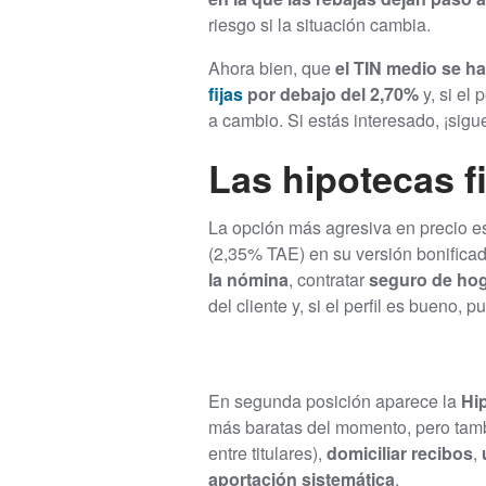
riesgo si la situación cambia.
Ahora bien, que
el TIN medio se ha
fijas
por debajo del 2,70%
y, si el
a cambio. Si estás interesado, ¡sigu
Las hipotecas 
La opción más agresiva en precio 
(2,35% TAE) en su versión bonificad
la nómina
, contratar
seguro de ho
del cliente y, si el perfil es bueno,
En segunda posición aparece la
Hi
más baratas del momento, pero tam
entre titulares),
domiciliar recibos
,
aportación sistemática
.