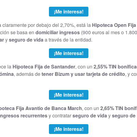
¡Me interesa!
a claramente por debajo del 2,70%, está la
Hipoteca Open Fij
ación se basa en
domiciliar ingresos
(900 euros al mes o 1.80
ar
y
seguro de vida
a través de la entidad.
¡Me interesa!
ece la
Hipoteca Fija de Santander
, con un
2,55% TIN bonific
nómina
, además de
tener Bizum y usar tarjeta de crédito
, y c
¡Me interesa!
poteca Fija Avantio de Banca March
, con un
2,65% TIN boni
ingresos recurrentes
y contratar
seguro de vida
y
seguro de
¡Me interesa!