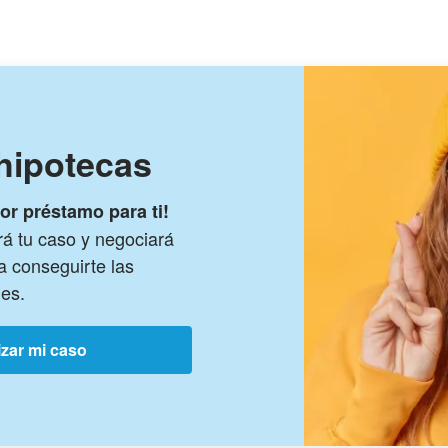
hipotecas
or préstamo para ti!
rá tu caso y negociará
a conseguirte las
es.
izar mi caso