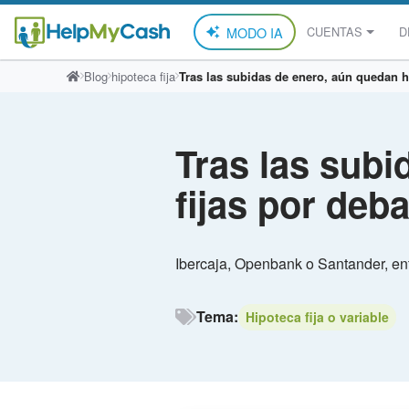
MODO IA
CUENTAS
D
Saltar
Blog
hipoteca fija
Tras las subidas de enero, aún quedan h
al
contenido
Tras las subi
fijas por deb
Ibercaja, Openbank o Santander, ent
Tema:
Hipoteca fija o variable