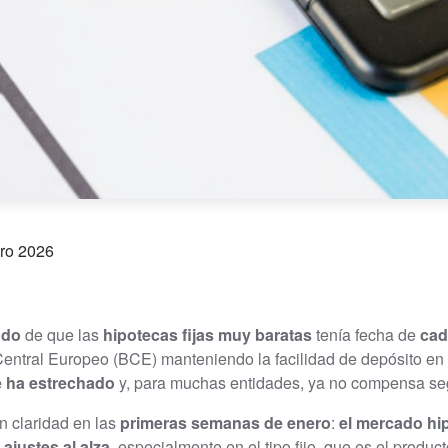
ero 2026
ndo
de que las
hipotecas fijas muy baratas
tenía fecha de
cad
Central Europeo (BCE) manteniendo la facilidad de depósito en 
e ha estrechado
y, para muchas entidades, ya no compensa seg
n claridad en las
primeras semanas de enero
:
el mercado hi
 ajustes al alza
, especialmente en el tipo fijo, que es el prod