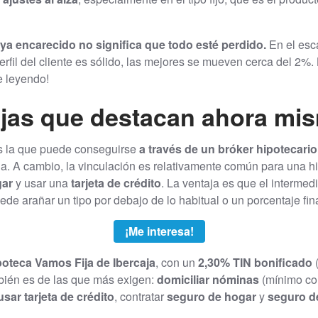
ya encarecido no significa que todo esté perdido.
En el esc
 perfil del cliente es sólido, las mejores se mueven cerca del 2%
e leyendo!
fijas que destacan ahora mi
es la que puede conseguirse
a través de un bróker hipotecario
a. A cambio, la vinculación es relativamente común para una hi
gar
y usar una
tarjeta de crédito
. La ventaja es que el interme
 puede arañar un tipo por debajo de lo habitual o un porcentaje fi
¡Me interesa!
poteca Vamos Fija de Ibercaja
, con un
2,30% TIN bonificado
(
bién es de las que más exigen:
domiciliar nóminas
(mínimo co
usar tarjeta de crédito
, contratar
seguro de hogar
y
seguro d