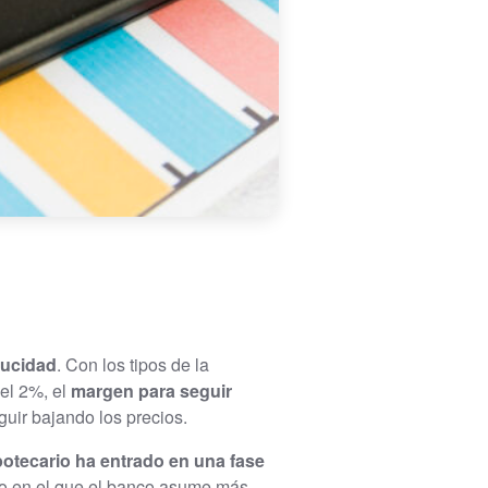
ucidad
. Con los tipos de la
el 2%, el
margen para seguir
uir bajando los precios.
potecario ha entrado en una fase
ucto en el que el banco asume más