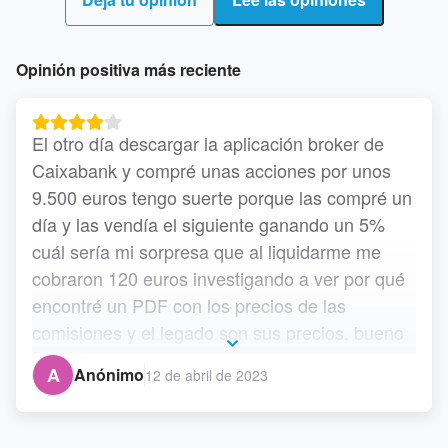
Opinión positiva más reciente
El otro día descargar la aplicación broker de 
Caixabank y compré unas acciones por unos 
9.500 euros tengo suerte porque las compré un 
día y las vendía el siguiente ganando un 5% 
cuál sería mi sorpresa que al liquidarme me 
cobraron 120 euros investigando a ver por qué 
encontré un PDF con los precios de las 
comisiones y el legado son sus precios, bueno 
pues ahora tengo la cuenta de valores en 
A
Anónimo
12 de abril de 2023
renta4 banco y la misma operación me habría 
costado 32, no insinuó nada ahí os dejo el 
comentario cien euros de diferencia por lo 