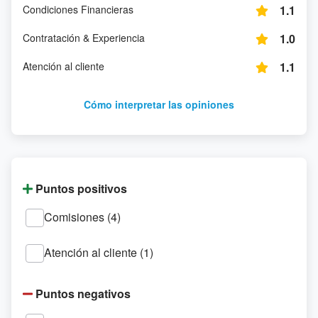
Condiciones Financieras
1.1
Valoración general:
Contratación & Experiencia
1.0
Predomina una experiencia muy negativa por costes y
Atención al cliente
1.1
por problemas operativos que se alargan. Cuando
surge una incidencia, muchos sienten que la gestión
Cómo interpretar las opiniones
es lenta y desgastante.
Puntos positivos
Comisiones (4)
Atención al cliente (1)
Puntos negativos