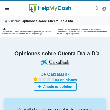
Cuentas
Opiniones sobre Cuenta Día a Día
1
/6
Entidad adherida al Fondo de Garantía de Depósitos de
Este número es indicativo del riesgo del producto, siendo 1/6
Entidades de Crédito de España. Importe máximo garantizado
indicativo del menor riesgo y 6/6 del mayor riesgo.
de 100.000€ por depositante.
Opiniones sobre Cuenta Día a Día
De
CaixaBank
84 opiniones
Añade tu opinión
Consulta las mejores cuentas del momento