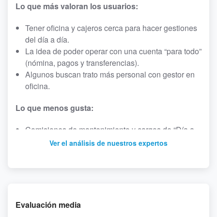
Lo que más valoran los usuarios:
Tener oficina y cajeros cerca para hacer gestiones
del día a día.
La idea de poder operar con una cuenta “para todo”
(nómina, pagos y transferencias).
Algunos buscan trato más personal con gestor en
oficina.
Lo que menos gusta:
Comisiones de mantenimiento y cargos de “Día a
Día” percibidos como altos o poco claros.
Ver el análisis de nuestros expertos
Incidencias serias en la operativa (cajeros que se
quedan ingresos/reintegros, transferencias
canceladas o retenidas, cuentas bloqueadas).
Atención al cliente y oficina poco resolutivas:
cuesta contactar, faltan explicaciones y se percibe
Evaluación media
mal trato.