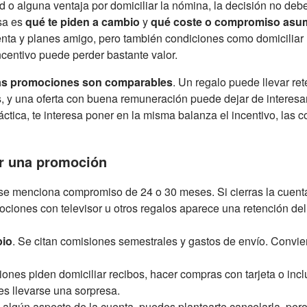
d o alguna ventaja por domiciliar la nómina, la decisión no deb
sa es
qué te piden a cambio
y
qué coste o compromiso asu
enta y planes amigo, pero también condiciones como domiciliar r
ncentivo puede perder bastante valor.
las promociones son comparables
. Un regalo puede llevar re
s, y una oferta con buena remuneración puede dejar de interesar
ctica, te interesa poner en la misma balanza el incentivo, las co
ar una promoción
 se menciona compromiso de 24 o 30 meses. Si cierras la cuent
ociones con televisor u otros regalos aparece una retención del
pio
. Se citan comisiones semestrales y gastos de envío. Convie
ones piden domiciliar recibos, hacer compras con tarjeta o incl
es llevarse una sorpresa.
a algún aspecto de la cuenta, puedes plantearte cancelarla, pero