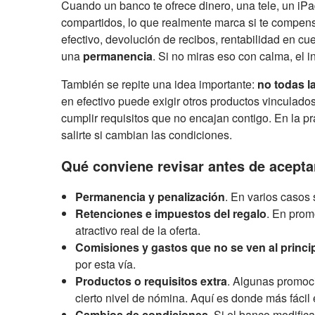
Cuando un banco te ofrece dinero, una tele, un iPa
compartidos, lo que realmente marca si te compen
efectivo, devolución de recibos, rentabilidad en cu
una
permanencia
. Si no miras eso con calma, el i
También se repite una idea importante:
no todas 
en efectivo puede exigir otros productos vinculado
cumplir requisitos que no encajan contigo. En la prá
salirte si cambian las condiciones.
Qué conviene revisar antes de acept
Permanencia y penalización
. En varios casos
Retenciones e impuestos del regalo
. En prom
atractivo real de la oferta.
Comisiones y gastos que no se ven al princi
por esta vía.
Productos o requisitos extra
. Algunas promoci
cierto nivel de nómina. Aquí es donde más fácil 
Cambios de condiciones
. Si el banco modific