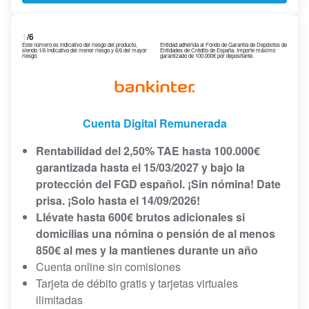
1
/6
Este número es indicativo del riesgo del producto,
Entidad adherida al Fondo de Garantía de Depósitos de
siendo 1/6 indicativo del menor riesgo y 6/6 del mayor
Entidades de Crédito de España. Importe máximo
riesgo.
garantizado de 100.000€ por depositante.
Cuenta Digital Remunerada
Rentabilidad del 2,50% TAE hasta 100.000€
garantizada hasta el 15/03/2027 y bajo la
protección del FGD español. ¡Sin nómina! Date
prisa. ¡Solo hasta el 14/09/2026!
Llévate hasta 600€ brutos adicionales si
domicilias una nómina o pensión de al menos
850€ al mes y la mantienes durante un año
Cuenta online sin comisiones
Tarjeta de débito gratis y tarjetas virtuales
ilimitadas