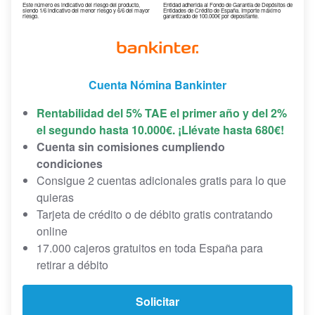
Este número es indicativo del riesgo del producto,
Entidad adherida al Fondo de Garantía de Depósitos de
siendo 1/6 indicativo del menor riesgo y 6/6 del mayor
Entidades de Crédito de España. Importe máximo
riesgo.
garantizado de 100.000€ por depositante.
Cuenta Nómina Bankinter
Rentabilidad del 5% TAE el primer año y del 2%
el segundo hasta 10.000€. ¡Llévate hasta 680€!
Cuenta sin comisiones cumpliendo
condiciones
Consigue 2 cuentas adicionales gratis para lo que
quieras
Tarjeta de crédito o de débito gratis contratando
online
17.000 cajeros gratuitos en toda España para
retirar a débito
Solicitar