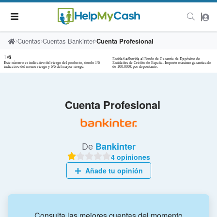
Cuentas
Cuentas Bankinter
Cuenta Profesional
1
/6
Entidad adherida al Fondo de Garantía de Depósitos de
Este número es indicativo del riesgo del producto, siendo 1/6
Entidades de Crédito de España. Importe máximo garantizado
indicativo del menor riesgo y 6/6 del mayor riesgo.
de 100.000€ por depositante.
Cuenta Profesional
De
Bankinter
4 opiniones
Añade tu opinión
Consulta las mejores cuentas del momento