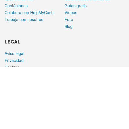
Contáctanos
Guías gratis
Colabora con HelpMyCash
Vídeos
Trabaja con nosotros
Foro
Blog
LEGAL
Aviso legal
Privacidad
Cookies
¿CÓMO GANAMOS DINERO?
HelpMyCash gana dinero al mostrar o cuando un usuario hace
clic en productos. Estos patrocinados nos permiten ofrecer a
nuestros usuarios calculadoras, foros, guías y una amplia
cantidad de contenido totalmente gratis.
Además, estos acuerdos no afectan a la calidad de nuestras