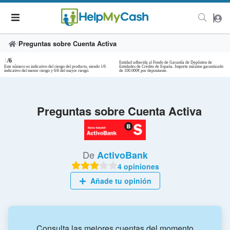
Preguntas sobre Cuenta Activa
1
/6
Entidad adherida al Fondo de Garantía de Depósitos de
Este número es indicativo del riesgo del producto, siendo 1/6
Entidades de Crédito de España. Importe máximo garantizado
indicativo del menor riesgo y 6/6 del mayor riesgo.
de 100.000€ por depositante.
Preguntas sobre Cuenta Activa
De
ActivoBank
4 opiniones
Añade tu opinión
Consulta las mejores cuentas del momento