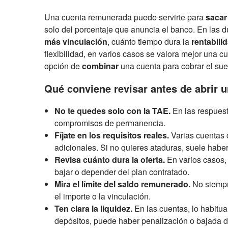
Una cuenta remunerada puede servirte para
sacar
solo del porcentaje que anuncia el banco. En las 
más vinculación
, cuánto tiempo dura la
rentabili
flexibilidad, en varios casos se valora mejor una
opción de
combinar
una cuenta para cobrar el sue
Qué conviene revisar antes de abrir 
No te quedes solo con la TAE.
En las respuest
compromisos de permanencia.
Fíjate en los requisitos reales.
Varias cuentas c
adicionales. Si no quieres ataduras, suele hab
Revisa cuánto dura la oferta.
En varios casos,
bajar o depender del plan contratado.
Mira el límite del saldo remunerado.
No siempre
el importe o la vinculación.
Ten clara la liquidez.
En las cuentas, lo habitua
depósitos, puede haber penalización o bajada de