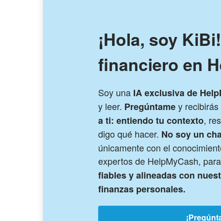
¡Hola, soy KiBi
financiero en 
Soy una
IA exclusiva de Hel
y leer.
y recibirá
Pregúntame
, re
a ti: entiendo tu contexto
digo qué hacer.
No soy un cha
únicamente con el conocimiento
expertos de HelpMyCash, para
fiables y alineadas con nues
finanzas personales.
¡Pregúnt