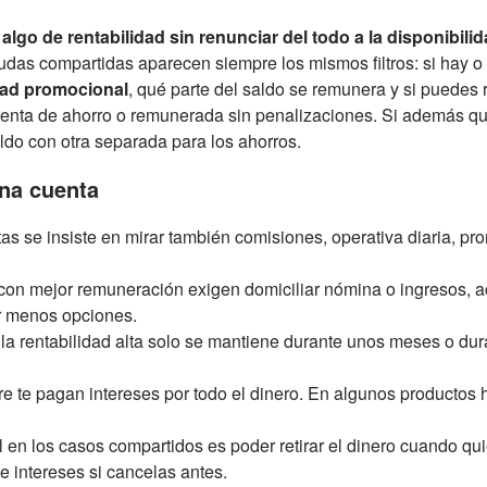
 algo de rentabilidad sin renunciar del todo a la disponibili
dudas compartidas aparecen siempre los mismos filtros: si hay 
dad promocional
, qué parte del saldo se remunera y si puedes r
 cuenta de ahorro o remunerada sin penalizaciones. Si además q
ldo con otra separada para los ahorros.
una cuenta
as se insiste en mirar también comisiones, operativa diaria, pr
on mejor remuneración exigen domiciliar nómina o ingresos, ac
er menos opciones.
 la rentabilidad alta solo se mantiene durante unos meses o d
 te pagan intereses por todo el dinero. En algunos productos h
l en los casos compartidos es poder retirar el dinero cuando qu
 intereses si cancelas antes.