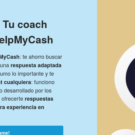
! Tu coach
HelpMyCash
: te ahorro buscar
pMyCash
s una
respuesta adaptada
sumo lo importante y te
: funciono
t cualquiera
 desarrollado por los
 ofrecerte
respuestas
tra experiencia en
ame!