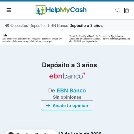
Depósitos
Depósitos EBN Banco
Depósito a 3 años
1
/6
Entidad adherida al Fondo de Garantía de Depósitos de
Este número es indicativo del riesgo del producto, siendo 1/6
Entidades de Crédito de España. Importe máximo garantizado
indicativo del menor riesgo y 6/6 del mayor riesgo.
de 100.000€ por depositante.
Depósito a 3 años
De
EBN Banco
Sin opiniones
Añade tu opinión
18 de junio de 2026