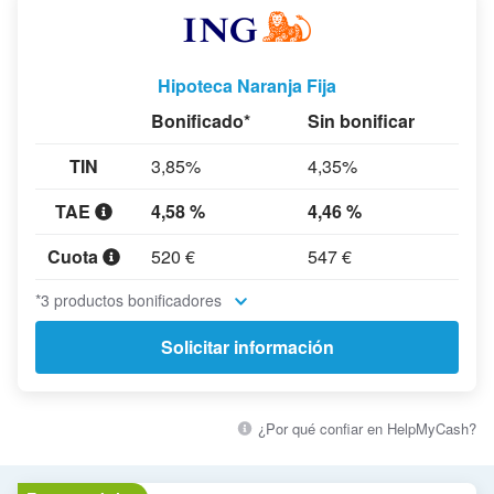
Hipoteca Naranja Fija
Bonificado*
Sin bonificar
TIN
3,85%
4,35%
TAE
4,58 %
4,46 %
Cuota
520 €
547 €
*3 productos bonificadores
Solicitar información
¿Por qué confiar en HelpMyCash?